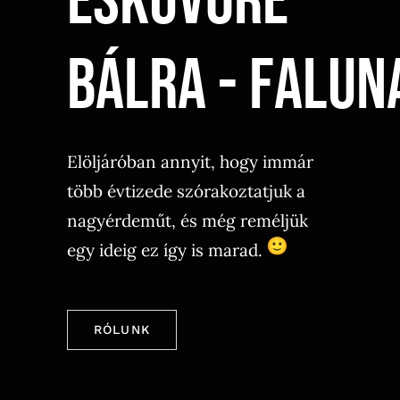
Esküvőre
Elöljáróban annyit, hogy immár
több évtizede szórakoztatjuk a
nagyérdeműt, és még reméljük
egy ideig ez így is marad.
RÓLUNK