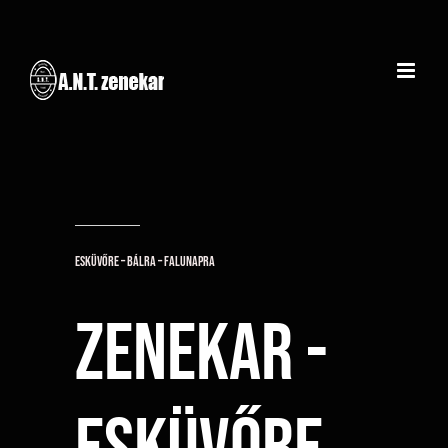
Kihagyás
Esküvőre – Bálra – Falunapra
Zenekar -