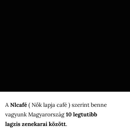
A
Nlcafé
( Nők lapja café ) szerint benne
vagyunk Magyarország
10 legtutibb
lagzis zenekarai között
.