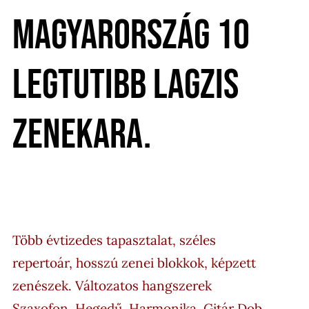
Magyarország 10
legtutibb lagzis
zenekara.
Több évtizedes tapasztalat, széles
repertoár, hosszú zenei blokkok, képzett
zenészek. Változatos hangszerek
Szaxofon, Hegedű, Harmonika, Gitár Dob,