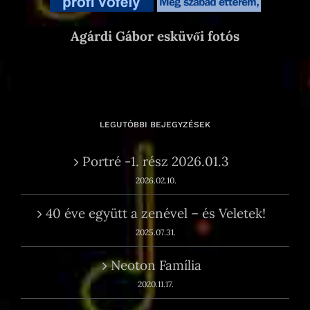
Agárdi Gábor esküvői fotós
LEGUTÓBBI BEJEGYZÉSEK
Portré -1. rész 2026.01.3
2026.02.10.
40 éve együtt a zenével – és Veletek!
2025.07.31.
Neoton Família
2020.11.17.