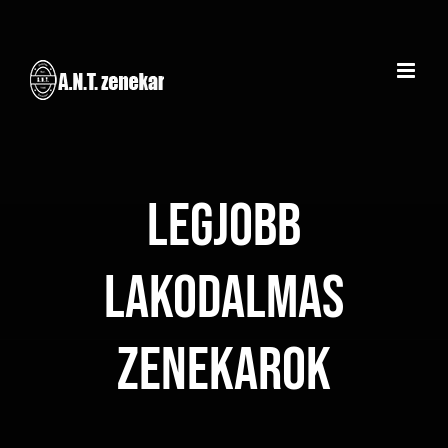
Kihagyás
Legjobb
lakodalmas
zenekarok