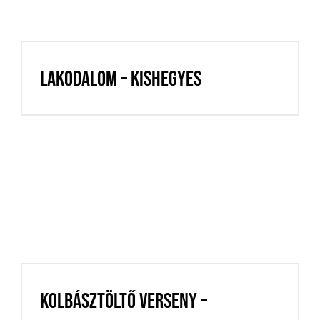
Lakodalom – Kishegyes
Lakodalom – Kishegyes
Kolbásztöltő verseny –
Telekgerendás
Kolbásztöltő verseny –