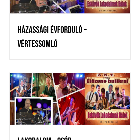
Házassági évforduló –
Vértessomló
Lakodalom – Csór