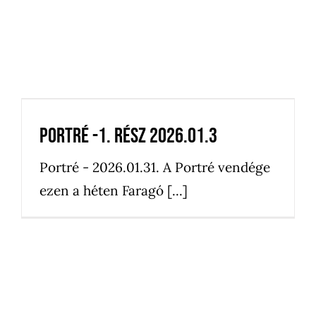
Portré -1. rész 2026.01.3
Bejegyzés
média
Portré -1. rész 2026.01.3
Portré - 2026.01.31. A Portré vendége
ezen a héten Faragó [...]