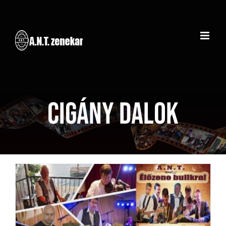
Kihagyás
cigány dalok
Házassági évforduló –
Vértessomló