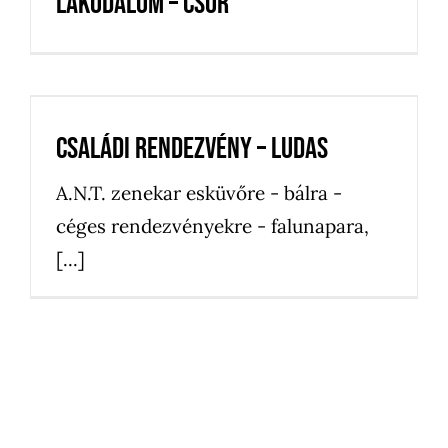
Lakodalom – Csór
Családi rendezvény – Ludas
Családi rendezvény – Ludas
A.N.T. zenekar esküvőre - bálra -
céges rendezvényekre - falunapara,
[...]