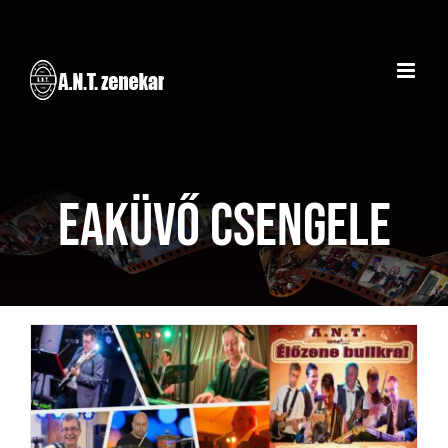
Kihagyás
Eaküvő Csengele
Lakodalom – Csengele