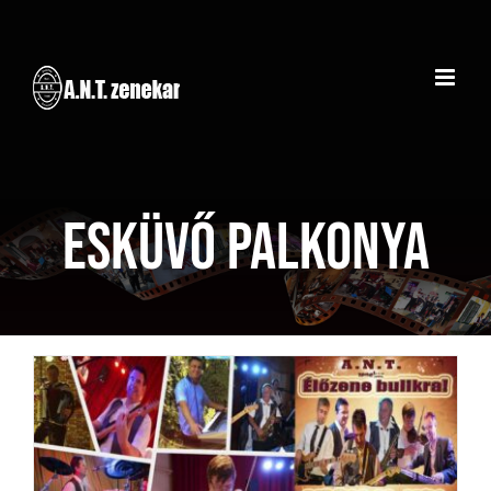
Kihagyás
Esküvő Palkonya
Lakodalom – Palkonya