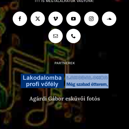
ITT IS MEGTALÁLHATÓK VAGYUNK:
PARTNEREK
Agárdi Gábor esküvői fotós