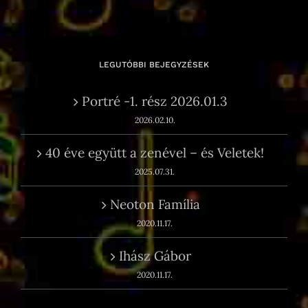
LEGUTÓBBI BEJEGYZÉSEK
Portré -1. rész 2026.01.3
2026.02.10.
40 éve együtt a zenével – és Veletek!
2025.07.31.
Neoton Família
2020.11.17.
Ihász Gábor
2020.11.17.