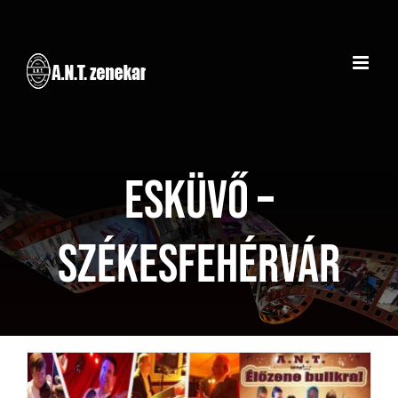
Kihagyás
Esküvő –
Székesfehérvár