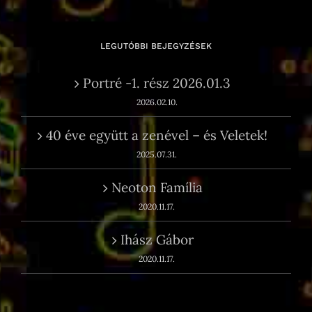
LEGUTÓBBI BEJEGYZÉSEK
Portré -1. rész 2026.01.3
2026.02.10.
40 éve együtt a zenével – és Veletek!
2025.07.31.
Neoton Família
2020.11.17.
Ihász Gábor
2020.11.17.