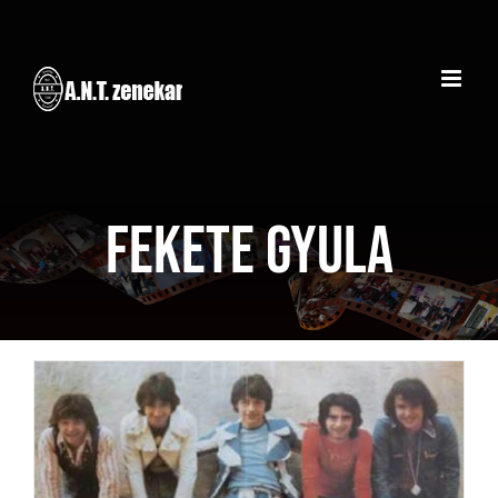
Kihagyás
Fekete Gyula