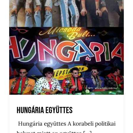
Hungária együttes
Bejegyzés
Kedvenceink
Újdonságok
Hungária együttes
Hungária együttes A korabeli politikai