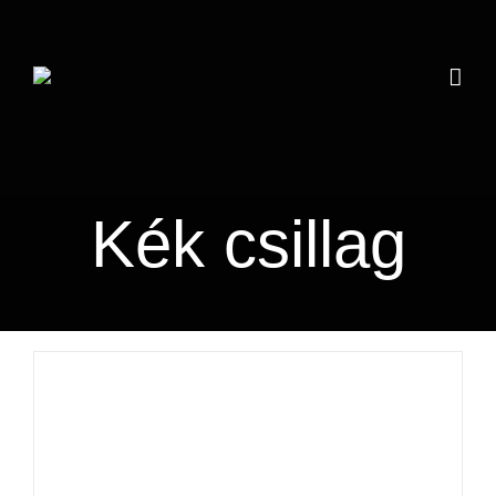
Kihagyás
Kék csillag