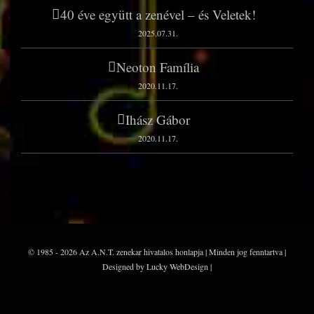
40 éve együtt a zenével – és Veletek!
2025.07.31.
Neoton Família
2020.11.17.
Ihász Gábor
2020.11.17.
© 1985 - 2026 Az A.N.T. zenekar hivatalos honlapja | Minden jog fenntartva |
Designed by Lucky WebDesign |