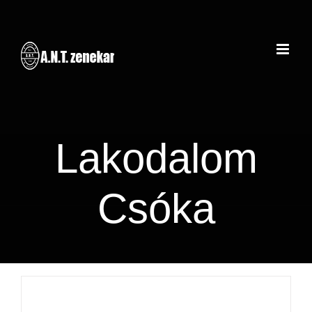
Kihagyás
Lakodalom
Csóka