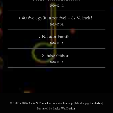
2026.02.10.
40 éve együtt a zenével – és Veletek!
2025.07.31.
Neoton Família
2020.11.17.
Ihász Gábor
2020.11.17.
© 1985 - 2026 Az A.N.T. zenekar hivatalos honlapja | Minden jog fenntartva |
Designed by Lucky WebDesign |