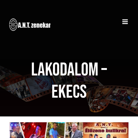
Kihagyás
Lakodalom –
Ekecs