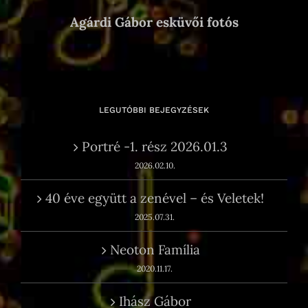
Agárdi Gábor esküvői fotós
LEGUTÓBBI BEJEGYZÉSEK
Portré -1. rész 2026.01.3
2026.02.10.
40 éve együtt a zenével – és Veletek!
2025.07.31.
Neoton Família
2020.11.17.
Ihász Gábor