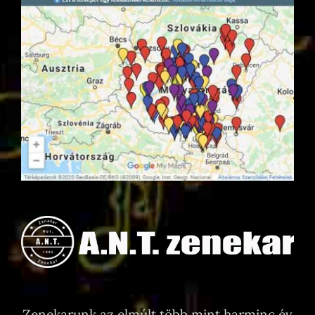
Zenekarunk az elmúlt több mint harminc év