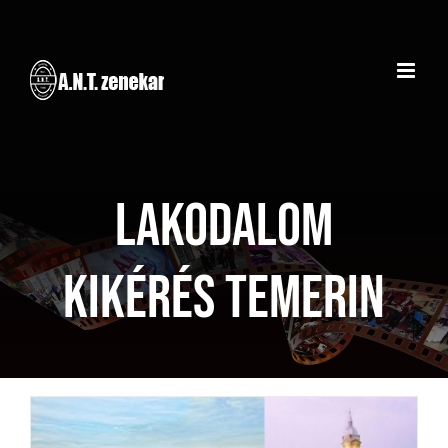
Kihagyás
Lakodalom
kikérés Temerin