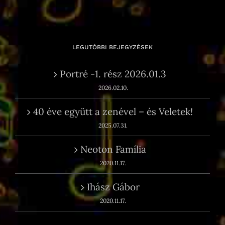
LEGUTÓBBI BEJEGYZÉSEK
Portré -1. rész 2026.01.3
2026.02.10.
40 éve együtt a zenével – és Veletek!
2025.07.31.
Neoton Família
2020.11.17.
Ihász Gábor
2020.11.17.