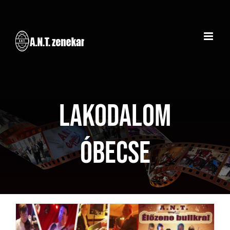
Kihagyás
Lakodalom
Óbecse