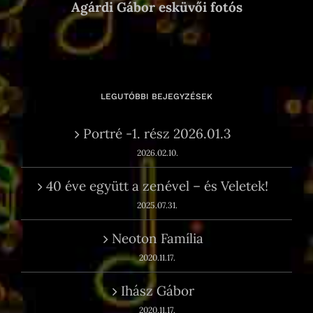
Agárdi Gábor esküvői fotós
LEGUTÓBBI BEJEGYZÉSEK
Portré -1. rész 2026.01.3
2026.02.10.
40 éve együtt a zenével – és Veletek!
2025.07.31.
Neoton Família
2020.11.17.
Ihász Gábor
2020.11.17.