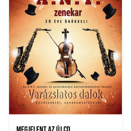
Megjelent az új CD
News
Újdonságok
Zenekar
Megjelent az új CD