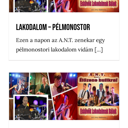
Lakodalom – Pélmonostor
Ezen a napon az A.N.T. zenekar egy
pélmonostori lakodalom vidám [...]
Lakodalom – Csór