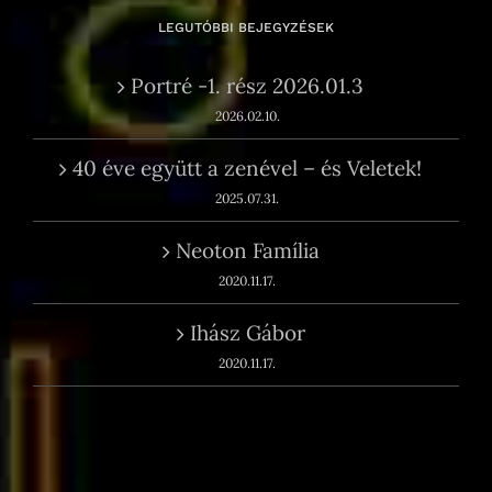
LEGUTÓBBI BEJEGYZÉSEK
Portré -1. rész 2026.01.3
2026.02.10.
40 éve együtt a zenével – és Veletek!
2025.07.31.
Neoton Família
2020.11.17.
Ihász Gábor
2020.11.17.