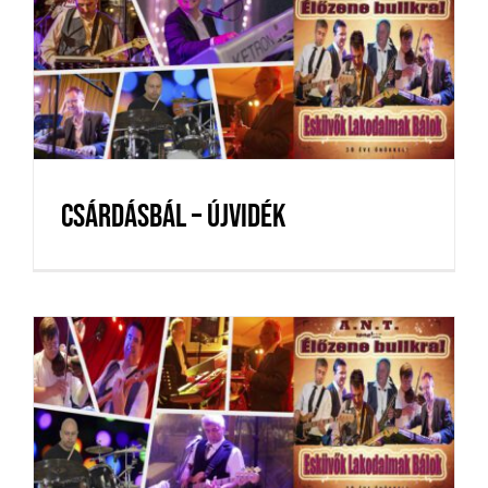
Csárdásbál – Újvidék
Csárdásbál – Újvidék
Lakodalom – Kiskunmajsa