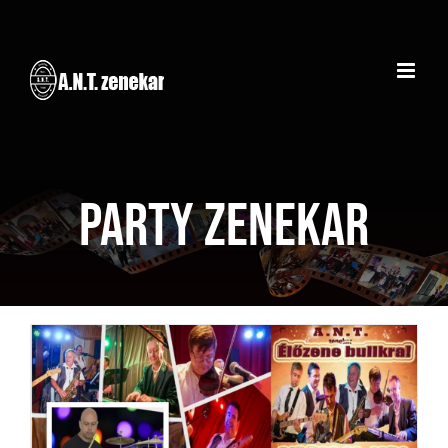
Kihagyás
Party zenekar
Lakodalom – Pélmonostor