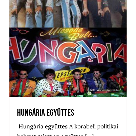
Hungária együttes
Bejegyzés
Kedvenceink
Újdonságok
Hungária együttes
Hungária együttes A korabeli politikai