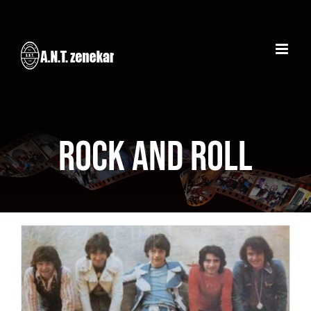
Kihagyás
Rock and roll