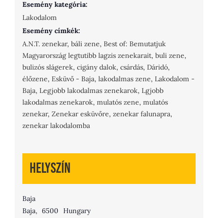
Esemény kategória:
Lakodalom
Esemény címkék:
A.N.T. zenekar
,
báli zene
,
Best of: Bemutatjuk
Magyarország legtutibb lagzis zenekarait
,
buli zene
,
bulizós slágerek
,
cigány dalok
,
csárdás
,
Dáridó
,
élőzene
,
Esküvő - Baja
,
lakodalmas zene
,
Lakodalom -
Baja
,
Legjobb lakodalmas zenekarok
,
Lgjobb
lakodalmas zenekarok
,
mulatós zene
,
mulatós
zenekar
,
Zenekar esküvőre
,
zenekar falunapra
,
zenekar lakodalomba
Helyszín
Baja
Baja
,
6500
Hungary