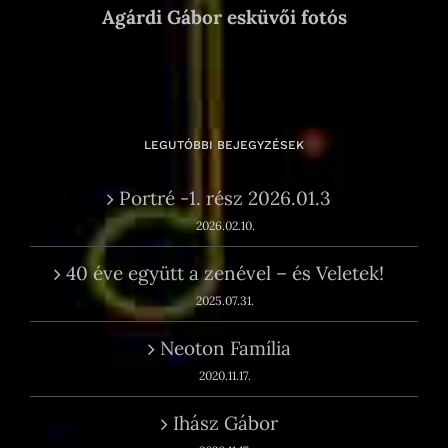
Agárdi Gábor esküvői fotós
LEGUTÓBBI BEJEGYZÉSEK
Portré -1. rész 2026.01.3
2026.02.10.
40 éve együtt a zenével – és Veletek!
2025.07.31.
Neoton Família
2020.11.17.
Ihász Gábor