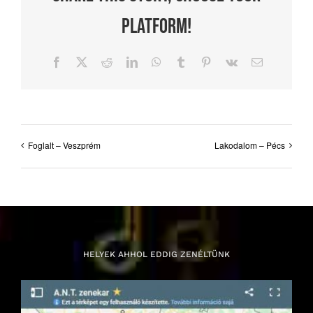
Platform!
Facebook
X
Reddit
LinkedIn
WhatsApp
Tumblr
Pinterest
Vk
Email:
Foglalt – Veszprém
Lakodalom – Pécs
HELYEK AHHOL EDDIG ZENÉLTÜNK