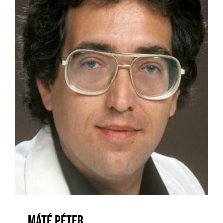
Máté Péter
Kedvenceink
News
Újdonságok
Máté Péter