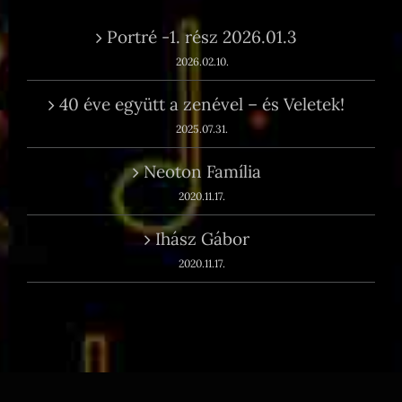
Portré -1. rész 2026.01.3
2026.02.10.
40 éve együtt a zenével – és Veletek!
2025.07.31.
Neoton Família
2020.11.17.
Ihász Gábor
2020.11.17.