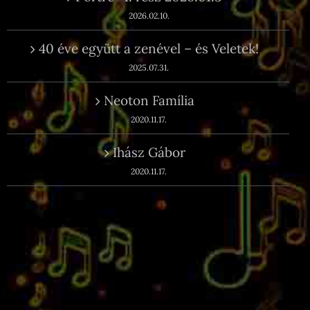
2026.02.10.
40 éve együtt a zenével – és Veletek!
2025.07.31.
Neoton Família
2020.11.17.
Ihász Gábor
2020.11.17.