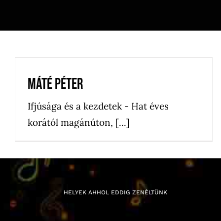
Máté Péter
Kedvenceink
News
Újdonságok
Máté Péter
Ifjúsága és a kezdetek - Hat éves
korától magánúton, [...]
HELYEK AHHOL EDDIG ZENÉLTÜNK