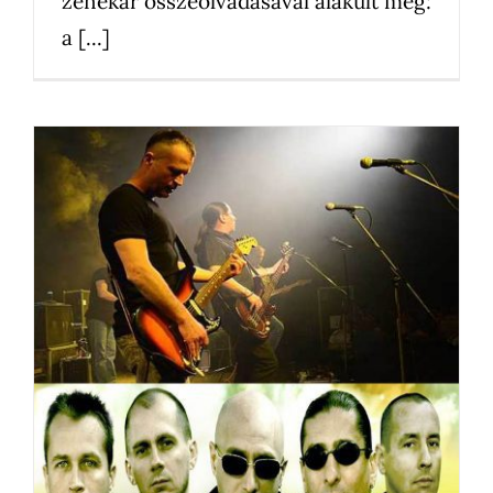
zenekar összeolvadásával alakult meg:
a [...]
Republic zenekar
Egyéb
Kedvenceink
News
Újdonságok