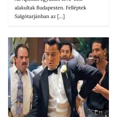
alakultak Budapesten. Felléptek
Salgótarjánban az [...]
Best of: Bemutatjuk
Magyarország legtutibb lagzis
zenekarait
Bál
Bejegyzés
Céges rendezvény
Egyéb
Elmúlt bál