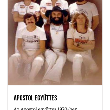
Apostol együttes
Bejegyzés
Egyéb
Kedvenceink
News
Újdonságok
Apostol együttes
Az Apostol együttes 1970-ben