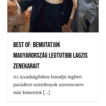
Esküvő
Falunap
Hirdetések
News
Újdonságok
Uncategorized
Zenekar
Best of: Bemutatjuk
Magyarország legtutibb lagzis
zenekarait
Az izzadságfoltos hónaljú ingben
parádézó szintiboyok szerencsére
már kimentek [...]