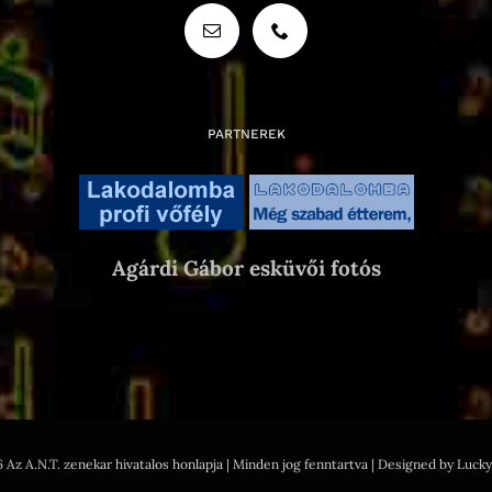
PARTNEREK
Agárdi Gábor esküvői fotós
 Az A.N.T. zenekar hivatalos honlapja | Minden jog fenntartva | Designed by Luc