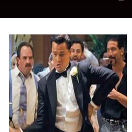
Best of: Bemutatjuk
Magyarország legtutibb lagzis
zenekarait
Bál
Bejegyzés
Céges rendezvény
Egyéb
Elmúlt bál
Esküvő
Falunap
Hirdetések
News
Újdonságok
Uncategorized