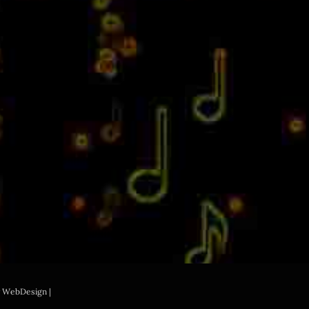
ky WebDesign |