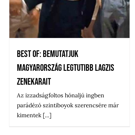
Zenekar
Best of: Bemutatjuk
Magyarország legtutibb lagzis
zenekarait
Az izzadságfoltos hónaljú ingben
parádézó szintiboyok szerencsére már
kimentek [...]