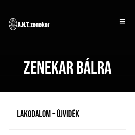
Kihagyás
Zenekar bálra
Lakodalom – Újvidék
Lakodalom – Újvidék