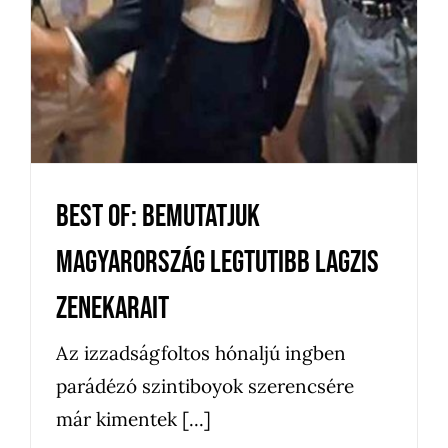
Bál
Bejegyzés
Céges rendezvény
Egyéb
Elmúlt bál
Esküvő
Falunap
Hirdetések
News
Újdonságok
Uncategorized
Zenekar
Best of: Bemutatjuk
Magyarország legtutibb lagzis
zenekarait
Az izzadságfoltos hónaljú ingben
parádézó szintiboyok szerencsére
már kimentek [...]