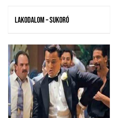
Lakodalom – Sukoró
Lakodalom – Sukoró
Best of: Bemutatjuk
Magyarország legtutibb lagzis
zenekarait